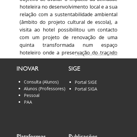
hoteleira no desenvolvimento local e a sua
relação com a sustentabilidade ambiental
(âmbito do projeto cultural de escola), a
visita ao hotel possibilitou um contacto
com um projeto de renovação de uma
quinta transformada num espaço
hoteleiro onde a preservação do traçado
Categoria:
Notícias ESSM
original se enquadra na paisagem única
de Sintra.
INOVAR
SIGE
Consulta (Alunos)
Portal SIGE
Alunos (Professores)
Portal SIGA
Pessoal
PAA
Plataformas
Publicações