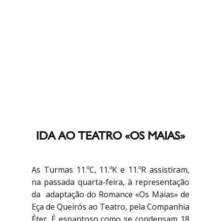
IDA AO TEATRO «OS MAIAS»
As Turmas 11.ºC, 11.ºK e 11.ºR assistiram,
na passada quarta-feira, à representação
da adaptação do Romance «Os Maias» de
Eça de Queirós ao Teatro, pela Companhia
Éter. É espantoso como se condensam 18