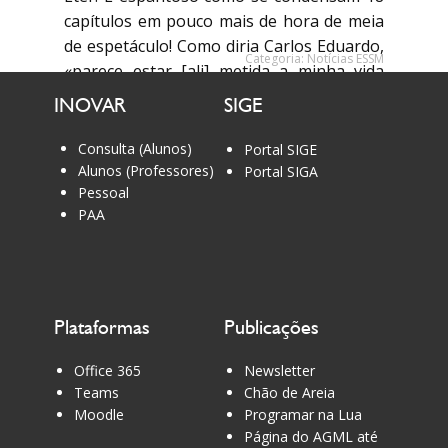
capítulos em pouco mais de hora de meia
de espetáculo! Como diria Carlos Eduardo,
Categoria:
Notícias ESSM
«parece estar [ali] metida a minha vida
inteira!». No final, ainda tivemos a
INOVAR
SIGE
oportunidade de conhecer e dar os
parabéns ao ator Sérgio Afonso pela
Consulta (Alunos)
Portal SIGE
excelente interpretação de João da Ega,
Alunos (Professores)
Portal SIGA
Pessoal
não faltando a fotografia!
PAA
Plataformas
Publicações
Office 365
Newsletter
Teams
Chão de Areia
Moodle
Programar na Lua
Página do AGML até