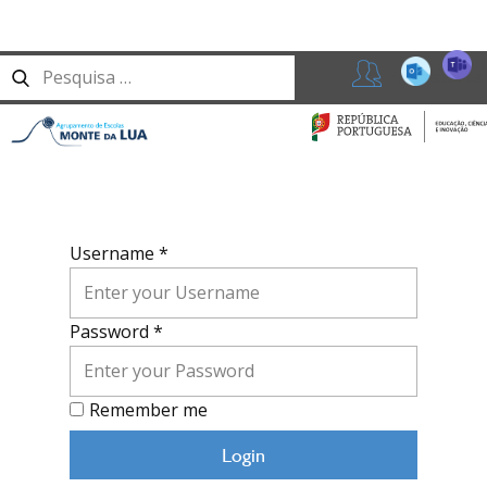
T
365
Professores
Username *
Password *
Remember me
Login