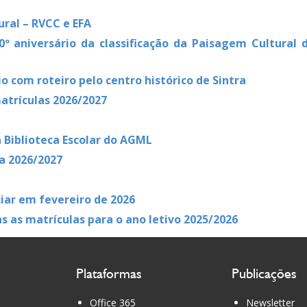
ural – RVCC e EFA
 aniversário da classificação da Paisagem Cultural d
o com roteiro pelo centro histórico de Sintra
trículas 2026/2027
 Biblioteca Escolar do AGML
a 2026/2027
iar em fevereiro de 2026
s as matrículas para o ano letivo 2025/2026
Plataformas
Publicações
Office 365
Newsletter