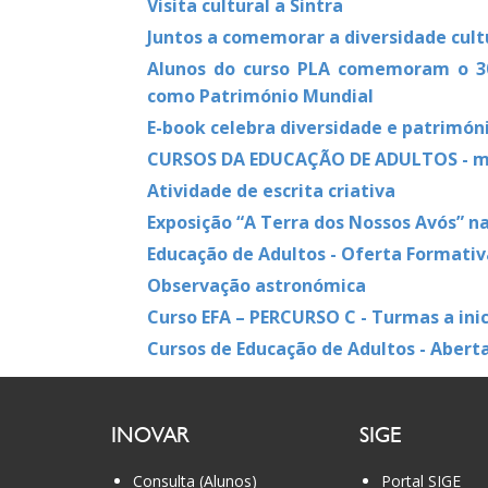
Visita cultural a Sintra
Juntos a comemorar a diversidade cult
Alunos do curso PLA comemoram o 30º
como Património Mundial
E-book celebra diversidade e patrimóni
CURSOS DA EDUCAÇÃO DE ADULTOS - ma
Atividade de escrita criativa
Exposição “A Terra dos Nossos Avós” na
Educação de Adultos - Oferta Formativ
Observação astronómica
Curso EFA – PERCURSO C - Turmas a inic
Cursos de Educação de Adultos - Aberta
INOVAR
SIGE
Consulta (Alunos)
Portal SIGE